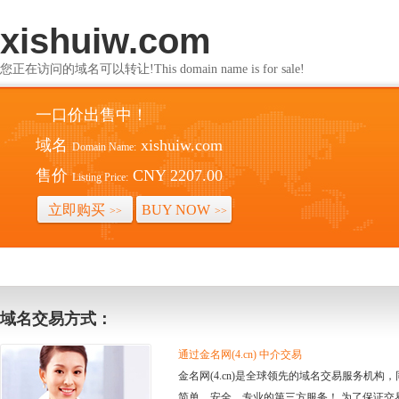
xishuiw.com
您正在访问的域名可以转让!This domain name is for sale!
一口价出售中！
域名
xishuiw.com
Domain Name:
售价
CNY 2207.00
Listing Price:
立即购买
BUY NOW
>>
>>
域名交易方式：
通过金名网(4.cn) 中介交易
金名网(4.cn)是全球领先的域名交易服务机
简单、安全、专业的第三方服务！ 为了保证交