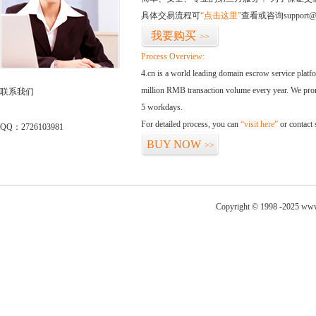
具体交易流程可
“点击这里”
查看或咨询support@
我要购买
>>
Process Overview:
4.cn is a world leading domain escrow service plat
million RMB transaction volume every year. We promi
联系我们
5 workdays.
For detailed process, you can
“visit here”
or contact
QQ：2726103981
BUY NOW
>>
Copyright © 1998 -2025 www