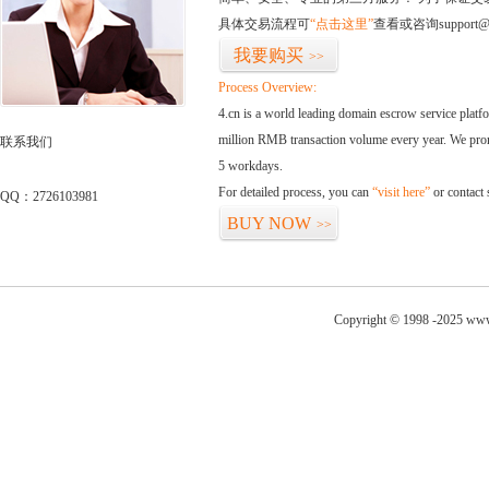
具体交易流程可
“点击这里”
查看或咨询support@
我要购买
>>
Process Overview:
4.cn is a world leading domain escrow service plat
million RMB transaction volume every year. We promi
联系我们
5 workdays.
For detailed process, you can
“visit here”
or contact
QQ：2726103981
BUY NOW
>>
Copyright © 1998 -2025 www