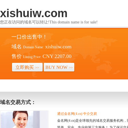
xishuiw.com
您正在访问的域名可以转让!This domain name is for sale!
一口价出售中！
域名
xishuiw.com
Domain Name:
售价
CNY 2207.00
Listing Price:
立即购买
BUY NOW
>>
>>
域名交易方式：
通过金名网(4.cn) 中介交易
金名网(4.cn)是全球领先的域名交易服务机
简单、安全、专业的第三方服务！ 为了保证交